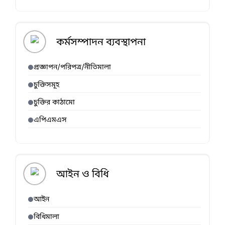
কর্মসম্পাদন ব্যবস্থাপনা
প্রজ্ঞাপন/পরিপত্র/নীতিমালা
চুক্তিসমূহ
চুক্তির কাঠামো
এপিএমএস
আইন ও বিধি
আইন
বিধিমালা