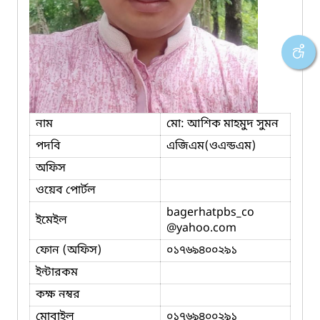
নাম
মো: আশিক মাহমুদ সুমন
পদবি
এজিএম(ওএন্ডএম)
অফিস
ওয়েব পোর্টল
bagerhatpbs_co
ইমেইল
@yahoo.com
ফোন (অফিস)
০১৭৬৯৪০০২৯১
ইন্টারকম
কক্ষ নম্বর
মোবাইল
০১৭৬৯৪০০২৯১